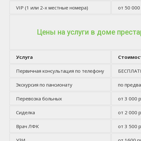
VIP (1 или 2-х местные номера)
от 50 000
Цены на услуги в доме прест
Услуга
Стоимос
Первичная консультация по телефону
БЕСПЛА
Экскурсия по пансионату
по предв
Перевозка больных
от 3 000 р
Сиделка
от 2 000 р
Врач ЛФК
от 3 500 р
УЗИ
от 1600 р