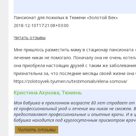
Пансионат для пожилых в Тюмени «Золотой Век»
2018-12-10T17:21:08+03:00
Читать отзывы
Мне пришлось разместить маму в стационар пансионата «
лечение никак не помогало. Поначалу она не очень хоте
она приобрела настоящих друзей с таким же заболевание
признательна за, что последние месяцы своей жизни она
https://zolotoyvek-tyumen.ru/testimonials/elena-somova/
Кристина Ахунова, Тюмень
Моя бабушка в преклонном возрасте 80 лет страдает от б
её профессиональный уход и лечение мы никак не сможем. 
предоставляют профессиональные и опытные врачи. И в ц
бабушка находится под круглосуточным присмотром врачей
Читать отзывы
Читать отзывы
Читать отзывы
Читать отзывы
Читать отзывы
Читать отзывы
Читать отзывы
Читать отзывы
Читать отзывы
Читать отзывы