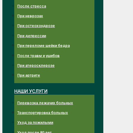
После стресса
При неврозах
При остеохондрозе
При депрессии
При переломе шейки бедра
После травм и ушибов
При атеросклерозе
При артрите
НАШИ УСЛУГИ
Перевозка лежачих больных
Транспортировка больных
Уход за пожилыми
Уход после 80 лет