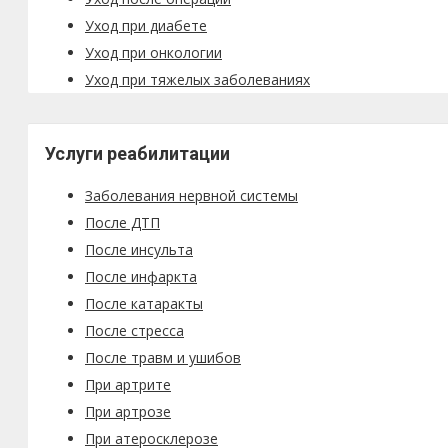
Уход при диабете
Уход при онкологии
Уход при тяжелых заболеваниях
Услуги реабилитации
Заболевания нервной системы
После ДТП
После инсульта
После инфаркта
После катаракты
После стресса
После травм и ушибов
При артрите
При артрозе
При атеросклерозе