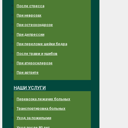
После стресса
При неврозах
При остеохондрозе
При депрессии
При переломе шейки бедра
После травм и ушибов
При атеросклерозе
При артрите
НАШИ УСЛУГИ
Перевозка лежачих больных
Транспортировка больных
Уход за пожилыми
Уход после 80 лет