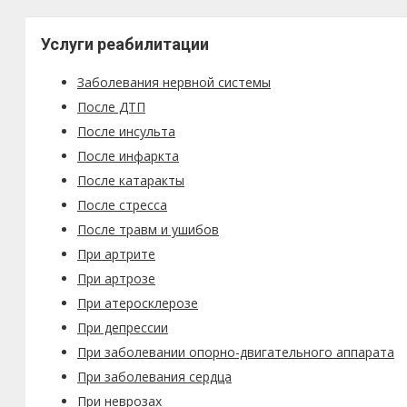
Услуги реабилитации
Заболевания нервной системы
После ДТП
После инсульта
После инфаркта
После катаракты
После стресса
После травм и ушибов
При артрите
При артрозе
При атеросклерозе
При депрессии
При заболевании опорно-двигательного аппарата
При заболевания сердца
При неврозах