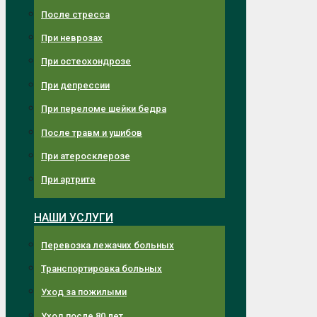
После стресса
При неврозах
При остеохондрозе
При депрессии
При переломе шейки бедра
После травм и ушибов
При атеросклерозе
При артрите
НАШИ УСЛУГИ
Перевозка лежачих больных
Транспортировка больных
Уход за пожилыми
Уход после 80 лет