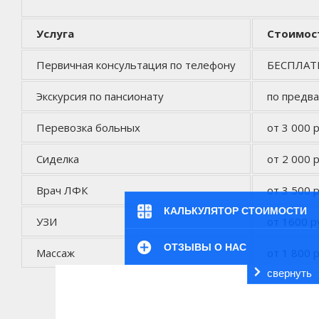
Услуга
Стоимос
Первичная консультация по телефону
БЕСПЛА
Экскурсия по пансионату
по предв
Перевозка больных
от 3 000 р
Сиделка
от 2 000 р
Врач ЛФК
от 3 500 р
КАЛЬКУЛЯТОР СТОИМОСТИ
УЗИ
от 1600 р
ОТЗЫВЫ О НАС
Массаж
от 1 800 р
свернуть