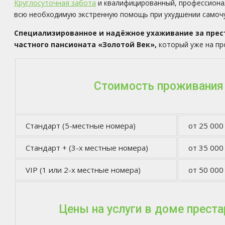
Круглосуточная забота
и квалифицированный, профессионал
всю необходимую экстренную помощь при ухудшении самочу
Специализированное и надёжное ухаживание за прес
частного пансионата «Золотой Век»,
который уже на пр
Стоимость проживания
Стандарт (5-местные номера)
от 25 000
Стандарт + (3-х местные номера)
от 35 000
VIP (1 или 2-х местные номера)
от 50 000
Цены на услуги в доме прест