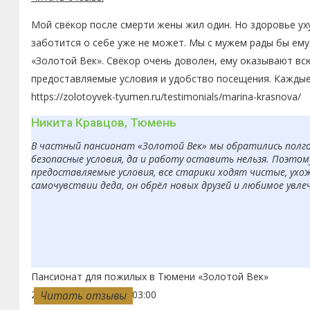
Мой свёкор после смерти жены жил один. Но здоровье ух
заботится о себе уже не может. Мы с мужем рады бы ему
«Золотой Век». Свёкор очень доволен, ему оказывают вс
предоставляемые условия и удобство посещения. Каждые
https://zolotoyvek-tyumen.ru/testimonials/marina-krasnova/
Никита Кравцов, Тюмень
В частный пансионат «Золотой Век» мы обратились полгод
безопасные условия, да и работу оставить нельзя. Поэто
предоставляемые условия, все старики ходят чистые, ухо
самочувствии деда, он обрёл новых друзей и любимое увле
Пансионат для пожилых в Тюмени «Золотой Век»
2018-12-10T17:14:00+03:00
Читать отзывы
Читать отзывы
Читать отзывы
Читать отзывы
Читать отзывы
Читать отзывы
Читать отзывы
Читать отзывы
Читать отзывы
Читать отзывы