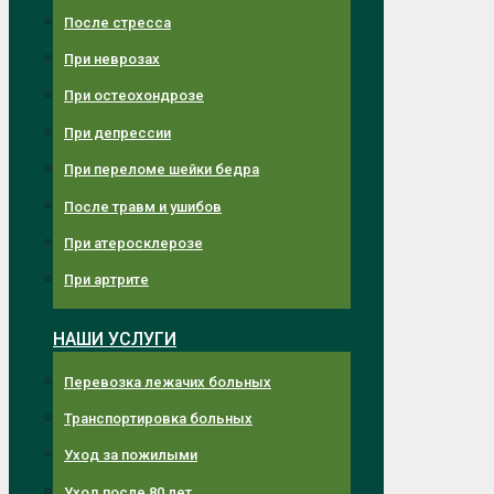
После стресса
При неврозах
При остеохондрозе
При депрессии
При переломе шейки бедра
После травм и ушибов
При атеросклерозе
При артрите
НАШИ УСЛУГИ
Перевозка лежачих больных
Транспортировка больных
Уход за пожилыми
Уход после 80 лет