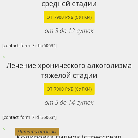
средней стадии
ОТ 7900 РУБ (СУТКИ)
от 3 до 12 суток
[contact-form-7 id=»6063″]
×
Лечение хронического алкоголизма
тяжелой стадии
ОТ 7900 РУБ (СУТКИ)
от 5 до 14 суток
[contact-form-7 id=»6063″]
×
Читать отзывы
Читать отзывы
Читать отзывы
Читать отзывы
Читать отзывы
Читать отзывы
Читать отзывы
Читать отзывы
Читать отзывы
Читать отзывы
Кодировка гипноз (стрессовая