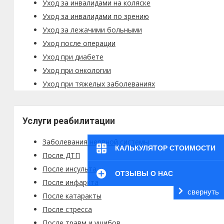
Уход за инвалидами на коляске
Уход за инвалидами по зрению
Уход за лежачими больными
Уход после операции
Уход при диабете
Уход при онкологии
Уход при тяжелых заболеваниях
Услуги реабилитации
Заболевания нервной системы
КАЛЬКУЛЯТОР СТОИМОСТИ
После ДТП
После инсульта
ОТЗЫВЫ О НАС
После инфаркта
свернуть
После катаракты
После стресса
После травм и ушибов