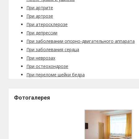
При артрите
При артрозе
При атеросклерозе
При депрессии
При заболевании опорно-двигательного аппарата
При заболевания сердца
При неврозах
При остеохондрозе
При переломе шейки бедра
Фотогалерея