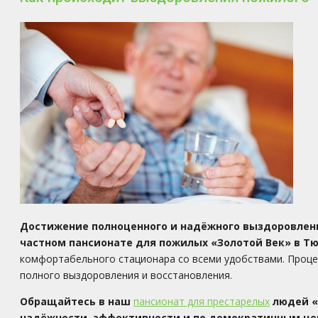
Достижение полноценного и надёжного выздоровлен
частном пансионате для пожилых «Золотой Век» в Т
комфортабельного стационара со всеми удобствами. Процес
полного выздоровления и восстановления.
Обращайтесь в наш
пансионат для престарелых
людей «
надёжности, эффективности и по демократичным це