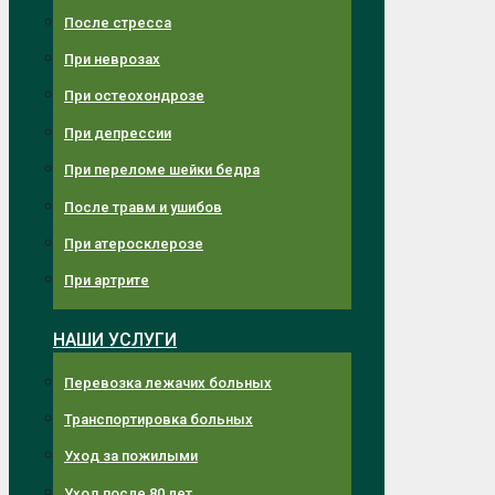
После стресса
При неврозах
При остеохондрозе
При депрессии
При переломе шейки бедра
После травм и ушибов
При атеросклерозе
При артрите
НАШИ УСЛУГИ
Перевозка лежачих больных
Транспортировка больных
Уход за пожилыми
Уход после 80 лет