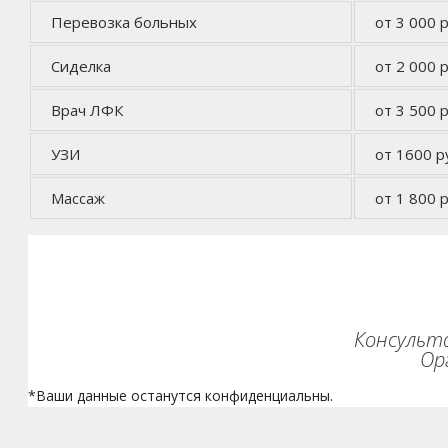
Перевозка больных
от 3 000 р
Сиделка
от 2 000 р
Врач ЛФК
от 3 500 р
УЗИ
от 1600 р
Массаж
от 1 800 р
Консульта
Ор
*Ваши данные останутся конфиденциальны.