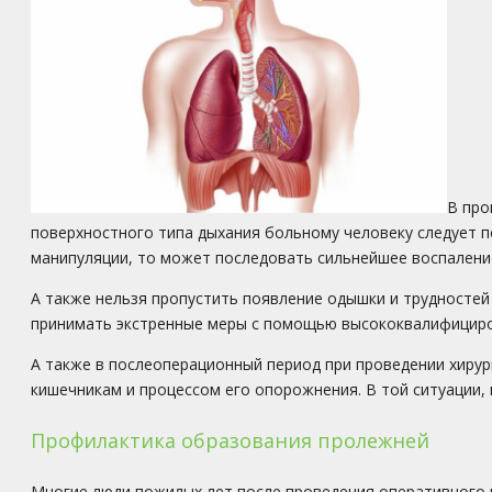
В про
поверхностного типа дыхания больному человеку следует п
манипуляции, то может последовать сильнейшее воспалени
А также нельзя пропустить появление одышки и трудностей
принимать экстренные меры с помощью высококвалифициро
А также в послеоперационный период при проведении хиру
кишечникам и процессом его опорожнения. В той ситуации
Профилактика образования пролежней
Многие люди пожилых лет после проведения оперативного 