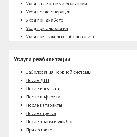
Уход за лежачими больными
Уход после операции
Уход при диабете
Уход при онкологии
Уход при тяжелых заболеваниях
Услуги реабилитации
Заболевания нервной системы
После ДТП
После инсульта
После инфаркта
После катаракты
После стресса
После травм и ушибов
При артрите