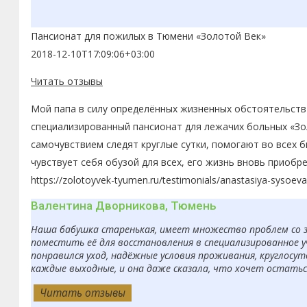
Пансионат для пожилых в Тюмени «Золотой Век»
2018-12-10T17:09:06+03:00
Читать отзывы
Мой папа в силу определённых жизненных обстоятельств 
специализированный пансионат для лежачих больных «Зол
самочувствием следят круглые сутки, помогают во всех 
чувствует себя обузой для всех, его жизнь вновь приобр
https://zolotoyvek-tyumen.ru/testimonials/anastasiya-sysoeva
Валентина Дворникова, Тюмень
Наша бабушка старенькая, имеет множество проблем со з
поместить её для восстановления в специализированное 
понравился уход, надёжные условия проживания, круглосут
каждые выходные, и она даже сказала, что хочет остаться
Читать отзывы
Читать отзывы
Читать отзывы
Читать отзывы
Читать отзывы
Читать отзывы
Читать отзывы
Читать отзывы
Читать отзывы
Читать отзывы