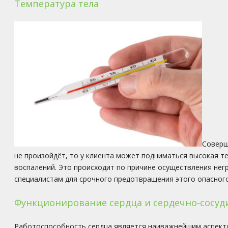
Температура тела
Соверш
не произойдёт, то у клиента может подниматься высокая т
воспалений. Это происходит по причине осуществления нег
специалистам для срочного предотвращения этого опасног
Функционирование сердца и сердечно-сосуд
Работоспособность сердца является наиважнейшим аспекто