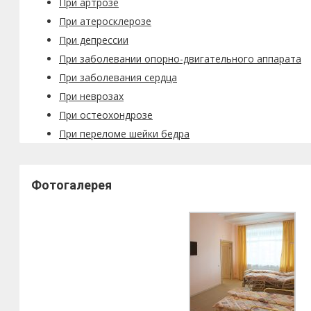
При артрозе
При атеросклерозе
При депрессии
При заболевании опорно-двигательного аппарата
При заболевания сердца
При неврозах
При остеохондрозе
При переломе шейки бедра
Фотогалерея