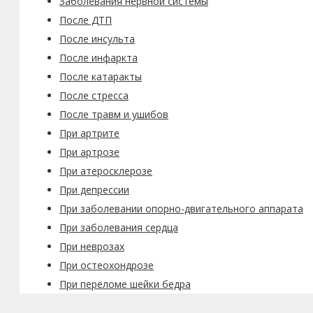
Заболевания нервной системы
После ДТП
После инсульта
После инфаркта
После катаракты
После стресса
После травм и ушибов
При артрите
При артрозе
При атеросклерозе
При депрессии
При заболевании опорно-двигательного аппарата
При заболевания сердца
При неврозах
При остеохондрозе
При переломе шейки бедра