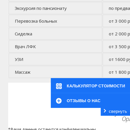
Экскурсия по пансионату
по предв
Перевозка больных
от 3 000 р
Сиделка
от 2 000 р
Врач ЛФК
от 3 500 р
УЗИ
от 1600 р
Массаж
от 1 800 р
КАЛЬКУЛЯТОР СТОИМОСТИ
ОТЗЫВЫ О НАС
свернуть
Консульта
Ор
*Ваши данные останутся конфиденциальны.