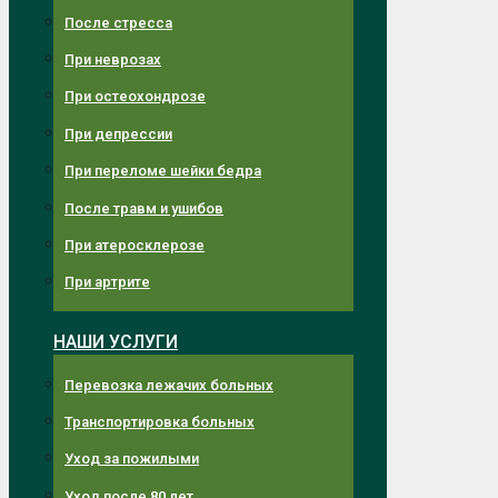
После стресса
При неврозах
При остеохондрозе
При депрессии
При переломе шейки бедра
После травм и ушибов
При атеросклерозе
При артрите
НАШИ УСЛУГИ
Перевозка лежачих больных
Транспортировка больных
Уход за пожилыми
Уход после 80 лет