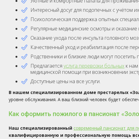
Уютные и комфортные палаты для проживания
Интересный досуг для подопечных с учётом их
Психологическая поддержка опытных специал
Регулярные медицинские осмотры и оказание
Оказание ухода после инсульта головного моз
Качественный уход и реабилитация после пе
Родственники и близкие люди могут посетить
Предлагается
услуга перевозки больных
к нам
медицинской помощи при возникновении экст
Доступные цены на все услуги.
В нашем специализированном доме престарелых
«Зо
уровне обслуживания. А ваш близкий человек будет обеспе
Как оформить пожилого в пансионат «Золо
Наш специализированный
современный пансионат для 
квалифицированную и профессиональную помощь вс