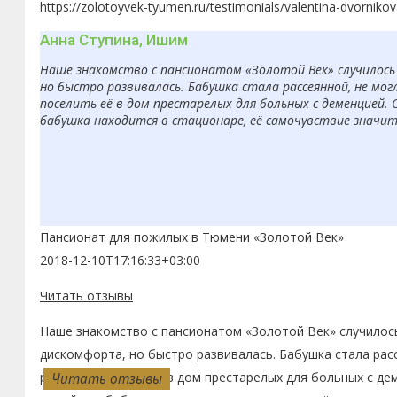
https://zolotoyvek-tyumen.ru/testimonials/valentina-dvornikov
Анна Ступина, Ишим
Наше знакомство с пансионатом «Золотой Век» случилось 
но быстро развивалась. Бабушка стала рассеянной, не мо
поселить её в дом престарелых для больных с деменцией. 
бабушка находится в стационаре, её самочувствие значит
Пансионат для пожилых в Тюмени «Золотой Век»
2018-12-10T17:16:33+03:00
Читать отзывы
Наше знакомство с пансионатом «Золотой Век» случилось
дискомфорта, но быстро развивалась. Бабушка стала рас
решили поселить её в дом престарелых для больных с де
Читать отзывы
Читать отзывы
Читать отзывы
Читать отзывы
Читать отзывы
Читать отзывы
Читать отзывы
Читать отзывы
Читать отзывы
Читать отзывы