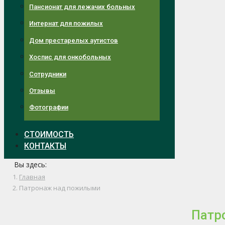
Пансионат для лежачих больных
Интернат для пожилых
Дом престарелых аутистов
Хоспис для онкобольных
Сотрудники
Отзывы
Фотографии
СТОИМОСТЬ
КОНТАКТЫ
Вы здесь:
Главная
Патронаж над пожилыми
Патр